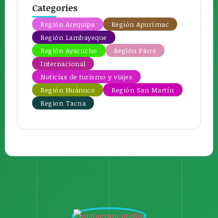
Categories
Región Arequipa
Región Apurímac
Región Lambayeque
Región Ayacucho
Región Piura
Internacional
Noticias de turismo y viajes
Región Huánuco
Región San Martín
Region Tacna