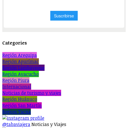
Categories
Región Arequipa
Región Apurímac
Región Lambayeque
Región Ayacucho
Región Piura
Internacional
Noticias de turismo y viajes
Región Huánuco
Región San Martín
Region Tacna
@tabaviajera
Noticias y Viajes