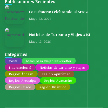
Publicaciones Recientes
Cocachacra: Celebrando al Arroz
Mayo 23, 2026
Noticias de Turismo y Viajes #141
Mayo 19, 2026
Categories
Costa
Ideas para viajar Newsletter
Internacional
Noticias de turismo y viajes
Región Áncash
Región Apurímac
Región Arequipa
Región Ayacucho
Región Cusco
Región Huánuco