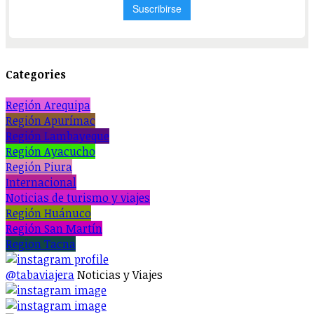
Categories
Región Arequipa
Región Apurímac
Región Lambayeque
Región Ayacucho
Región Piura
Internacional
Noticias de turismo y viajes
Región Huánuco
Región San Martín
Region Tacna
@tabaviajera
Noticias y Viajes