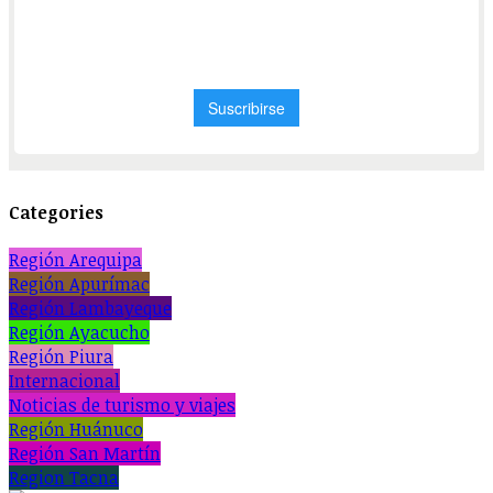
Categories
Región Arequipa
Región Apurímac
Región Lambayeque
Región Ayacucho
Región Piura
Internacional
Noticias de turismo y viajes
Región Huánuco
Región San Martín
Region Tacna