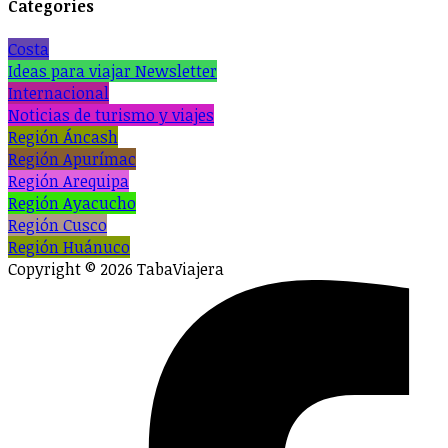
Categories
Costa
Ideas para viajar Newsletter
Internacional
Noticias de turismo y viajes
Región Áncash
Región Apurímac
Región Arequipa
Región Ayacucho
Región Cusco
Región Huánuco
Copyright © 2026 TabaViajera