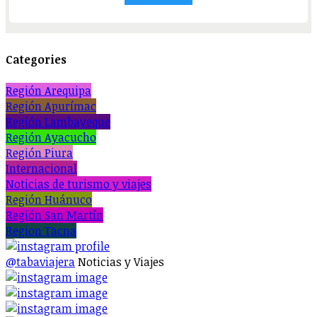
Categories
Región Arequipa
Región Apurímac
Región Lambayeque
Región Ayacucho
Región Piura
Internacional
Noticias de turismo y viajes
Región Huánuco
Región San Martín
Region Tacna
@tabaviajera
Noticias y Viajes