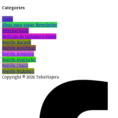
Categories
Costa
Ideas para viajar Newsletter
Internacional
Noticias de turismo y viajes
Región Áncash
Región Apurímac
Región Arequipa
Región Ayacucho
Región Cusco
Región Huánuco
Copyright © 2026 TabaViajera