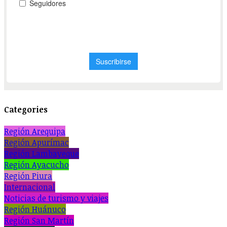
Categories
Región Arequipa
Región Apurímac
Región Lambayeque
Región Ayacucho
Región Piura
Internacional
Noticias de turismo y viajes
Región Huánuco
Región San Martín