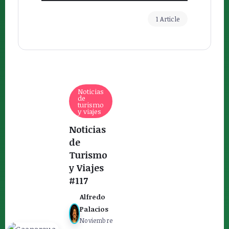
1 Article
Noticias
de
turismo
y viajes
Noticias
de
Turismo
y Viajes
#117
Alfredo
Palacios
Noviembre