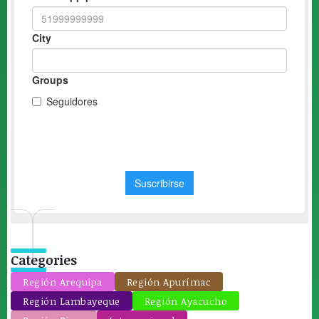
Categories
Región Arequipa
Región Apurímac
Región Lambayeque
Región Ayacucho