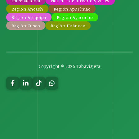
Internacional
Noticias de turismo y viajes
Región Áncash
Región Apurímac
Región Arequipa
Región Ayacucho
Región Cusco
Región Huánuco
Copyright © 2026 TabaViajera