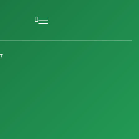
T
Costa
Marcahuasi en tiempos de
lluvia
Junio 8, 2023