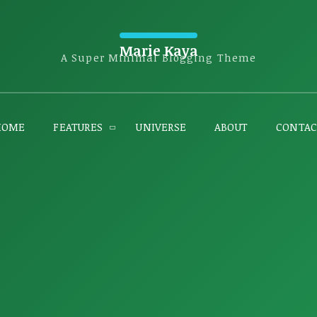
Marie Kaya
A Super Minimal Blogging Theme
HOME
FEATURES
UNIVERSE
ABOUT
CONTAC
Costa
Cómo nos recibió San Pedro de
Casta
Abril 16, 2023