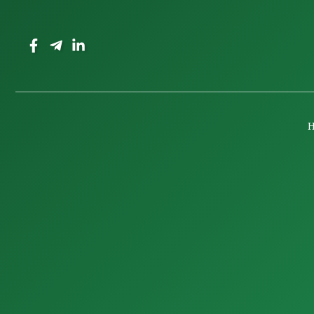
Región Cusco
Mollepata III: Martín y Linfi
Marzo 6, 2023